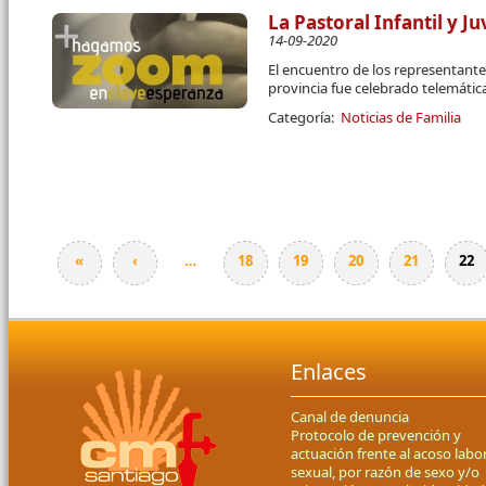
La Pastoral Infantil y 
14-09-2020
El encuentro de los representantes
provincia fue celebrado telemáti
Categoría:
Noticias de Familia
«
‹
…
18
19
20
21
22
Páginas
Enlaces
Canal de denuncia
Protocolo de prevención y
actuación frente al acoso labor
sexual, por razón de sexo y/o