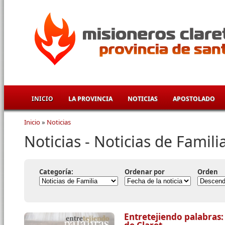
Pasar al contenido principal
INICIO
LA PROVINCIA
NOTICIAS
APOSTOLADO
Inicio
»
Noticias
Se encuentra usted aquí
Noticias - Noticias de Famili
Categoría:
Ordenar por
Orden
Entretejiendo palabras: