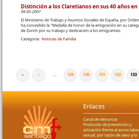
Distinción a los Claretianos en sus 40 años en
09-05-2007
El Ministerio de Trabajo y Asuntos Sociales de España, por Orden 
ha concedido la "Me­dalla de honor de la emi­gración en su categ
de Zürich por su trabajo y dedi­cación a los emigrantes.
Categoría:
Noticias de Familia
«
‹
…
129
130
131
132
133
Páginas
Enlaces
Canal de denuncia
Protocolo de prevención y
actuación frente al acoso labor
sexual, por razón de sexo y/o