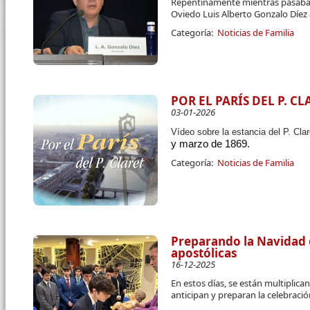
Repentinamente mientras pasaba u
Oviedo Luis Alberto Gonzalo Díez 
Categoría:
Noticias de Familia
POR EL PARÍS DEL P. CL
03-01-2026
Vídeo sobre la estancia del P. Cla
y marzo de 1869.
Categoría:
Noticias de Familia
Preparando la Navidad 
apostólicas
16-12-2025
En estos días, se están multiplic
anticipan y preparan la celebraci