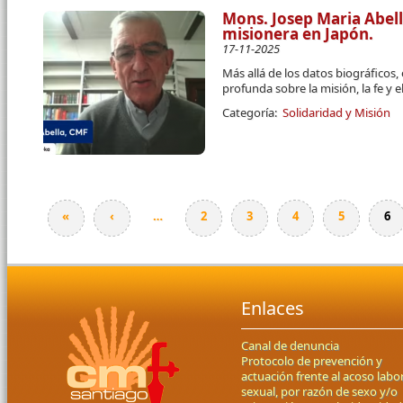
Mons. Josep Maria Abel
misionera en Japón.
17-11-2025
Más allá de los datos biográficos,
profunda sobre la misión, la fe y
Categoría:
Solidaridad y Misión
«
‹
…
2
3
4
5
6
Páginas
Enlaces
Canal de denuncia
Protocolo de prevención y
actuación frente al acoso labor
sexual, por razón de sexo y/o