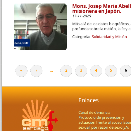
Mons. Josep Maria Abel
misionera en Japón.
17-11-2025
Más allá de los datos biográficos,
profunda sobre la misión, la fe y
Categoría:
Solidaridad y Misión
«
‹
…
2
3
4
5
6
Páginas
Enlaces
Canal de denuncia
Protocolo de prevención y
actuación frente al acoso labor
sexual, por razón de sexo y/o