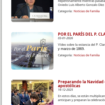
Repentinamente mientras pasaba u
Oviedo Luis Alberto Gonzalo Díez 
Categoría:
Noticias de Familia
POR EL PARÍS DEL P. CL
03-01-2026
Vídeo sobre la estancia del P. Cla
y marzo de 1869.
Categoría:
Noticias de Familia
Preparando la Navidad 
apostólicas
16-12-2025
En estos días, se están multiplic
anticipan y preparan la celebraci