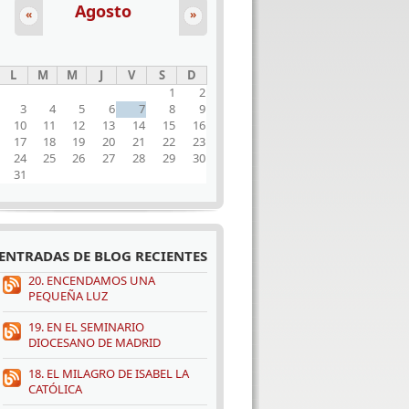
Agosto
«
»
L
M
M
J
V
S
D
1
2
3
4
5
6
7
8
9
10
11
12
13
14
15
16
17
18
19
20
21
22
23
24
25
26
27
28
29
30
31
ENTRADAS DE BLOG RECIENTES
20. ENCENDAMOS UNA
PEQUEÑA LUZ
19. EN EL SEMINARIO
DIOCESANO DE MADRID
18. EL MILAGRO DE ISABEL LA
CATÓLICA