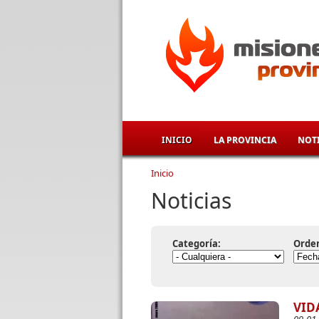
Pasar al contenido principal
INICIO
LA PROVINCIA
NOTI
Inicio
Se encuentra usted aqu
Noticias
Categoría:
Orde
VID