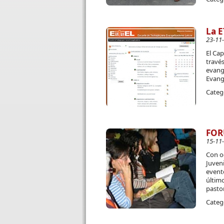
La E
23-11
El Ca
travé
evange
Evange
Categ
FOR
15-11
Con oc
Juveni
evento
último
pasto
Categ