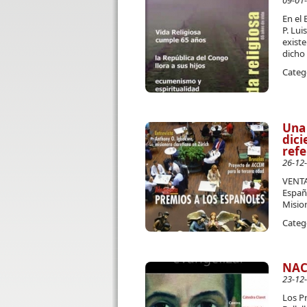
09-01
En el 
P. Lui
existe
dicho 
Categ
Una 
dici
refe
26-12
VENTA
Españo
Mision
Categ
NAC
23-12
Los Pr