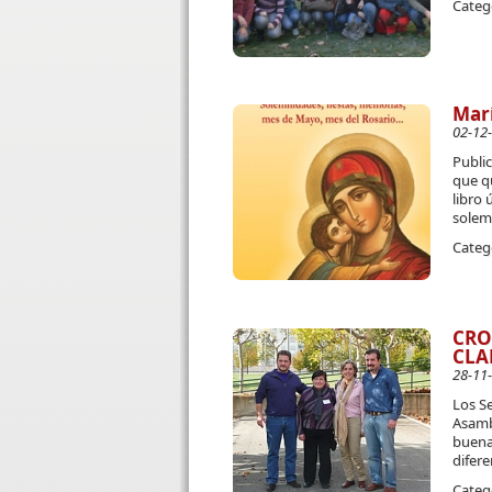
Categ
Mar
02-12
Publi
que qu
libro 
solemn
Categ
CRO
CLA
28-11
Los Se
Asamb
buena 
difere
Categ