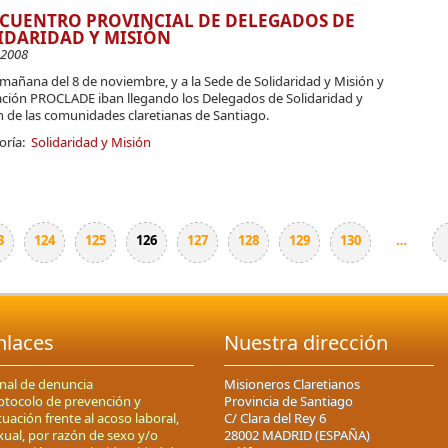
NCUENTRO PROVINCIAL DE DELEGADOS DE
IDARIDAD Y MISIÓN
-2008
 mañana del 8 de noviembre, y a la Sede de Solidaridad y Misión y
ción PROCLADE iban llegando los Delegados de Solidaridad y
n de las comunidades claretianas de Santiago.
oría:
Solidaridad y Misión
3
124
125
126
127
128
129
130
…
nlaces
Nuestra dirección
nal de denuncia
Misioneros Claretianos
otocolo de prevención y
Provincia de Santiago
tuación frente al acoso laboral,
C/ Clara del Rey 6
xual, por razón de sexo y/o
28002 MADRID (ESPAÑA)