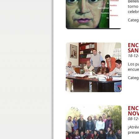
Bellel
torno 
celebr
Categ
ENC
SAN
18-12
Los pa
encuen
Categ
ENC
NOV
08-12
¡Atré
prese