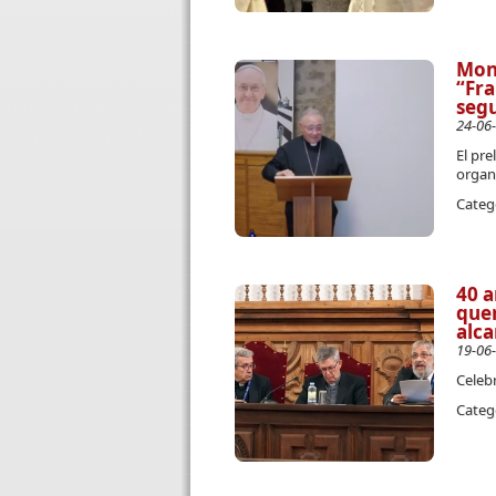
Mons
“Fra
segu
24-06
El pre
organ
Categ
40 a
quer
alca
19-06
Celebr
Categ