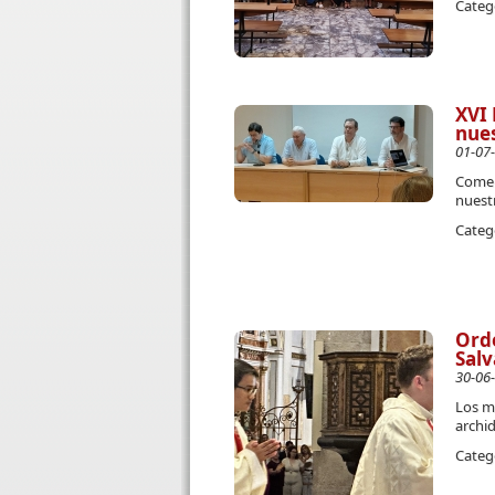
Categ
XVI 
nues
01-07
Comen
nuest
Categ
Orde
Salv
30-06
Los m
archi
Categ