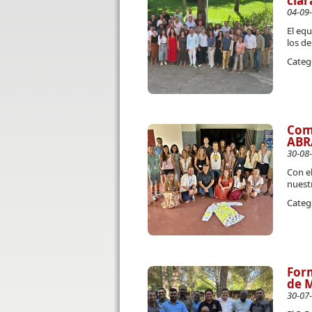
clar
04-09
El eq
los de
Categ
Com
ABR
30-08
Con el
nuest
Categ
Form
de M
30-07