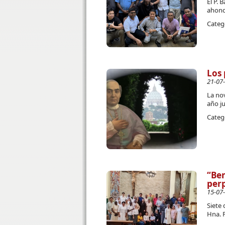
El P. 
ahond
Categ
Los 
21-07
La no
año j
Categ
“Ben
perp
15-07
Siete 
Hna. 