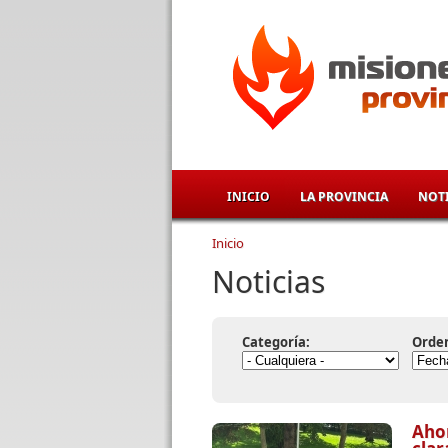
Pasar al contenido principal
INICIO
LA PROVINCIA
NOTI
Inicio
Se encuentra usted aqu
Noticias
Categoría:
Orde
Aho