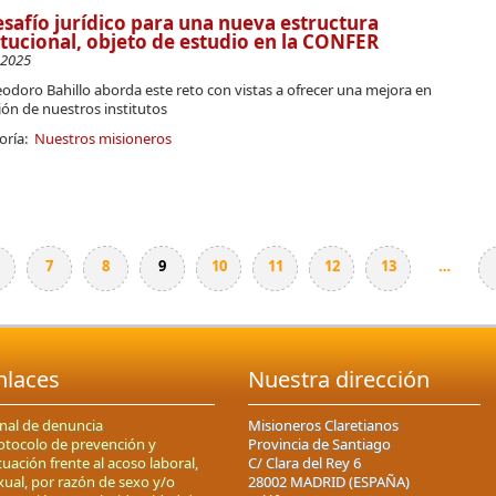
esafío jurídico para una nueva estructura
itucional, objeto de estudio en la CONFER
-2025
Teodoro Bahillo aborda este reto con vistas a ofrecer una mejora en
ión de nuestros institutos
oría:
Nuestros misioneros
7
8
9
10
11
12
13
…
nlaces
Nuestra dirección
nal de denuncia
Misioneros Claretianos
otocolo de prevención y
Provincia de Santiago
tuación frente al acoso laboral,
C/ Clara del Rey 6
xual, por razón de sexo y/o
28002 MADRID (ESPAÑA)