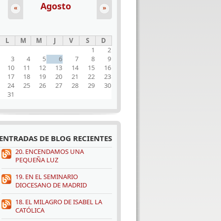
Agosto
«
»
L
M
M
J
V
S
D
1
2
3
4
5
6
7
8
9
10
11
12
13
14
15
16
17
18
19
20
21
22
23
24
25
26
27
28
29
30
31
ENTRADAS DE BLOG RECIENTES
20. ENCENDAMOS UNA
PEQUEÑA LUZ
19. EN EL SEMINARIO
DIOCESANO DE MADRID
18. EL MILAGRO DE ISABEL LA
CATÓLICA