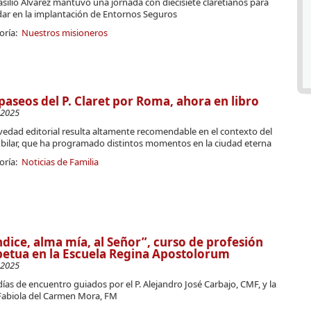
Basilio Álvarez mantuvo una jornada con diecisiete claretianos para
ar en la implantación de Entornos Seguros
oría:
Nuestros misioneros
paseos del P. Claret por Roma, ahora en libro
-2025
vedad editorial resulta altamente recomendable en el contexto del
ubilar, que ha programado distintos momentos en la ciudad eterna
oría:
Noticias de Familia
dice, alma mía, al Señor”, curso de profesión
etua en la Escuela Regina Apostolorum
-2025
días de encuentro guiados por el P. Alejandro José Carbajo, CMF, y la
Fabiola del Carmen Mora, FM