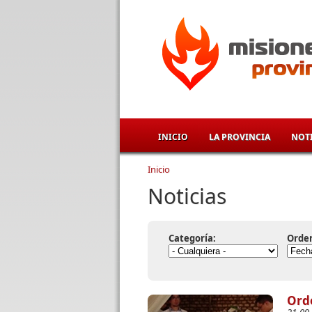
Pasar al contenido principal
INICIO
LA PROVINCIA
NOTI
Inicio
Se encuentra usted aqu
Noticias
Categoría:
Orde
Ord