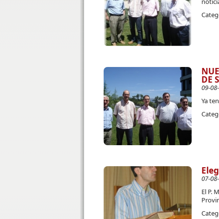
notici
Categ
NUE
DE 
09-08
Ya te
Categ
Eleg
07-08
El P.
Provin
Categ