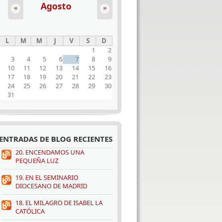
Agosto
«
»
L
M
M
J
V
S
D
1
2
3
4
5
6
7
8
9
10
11
12
13
14
15
16
17
18
19
20
21
22
23
24
25
26
27
28
29
30
31
ENTRADAS DE BLOG RECIENTES
20. ENCENDAMOS UNA
PEQUEÑA LUZ
19. EN EL SEMINARIO
DIOCESANO DE MADRID
18. EL MILAGRO DE ISABEL LA
CATÓLICA