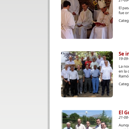
21-09
El pas
fue o
Categ
Se i
19-09
La no
en la 
Ramón
Categ
El G
21-08
Aunqu