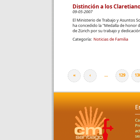
Distinción a los Claretian
09-05-2007
El Ministerio de Trabajo y Asuntos So
ha concedido la "Me­dalla de honor d
de Zürich por su trabajo y dedi­cació
Categoría:
Noticias de Familia
«
‹
…
129
13
Páginas
E
Ca
Pr
ac
se