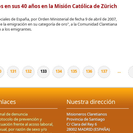
os en sus 40 años en la Misión Católica de Zürich
ciales de España, por Orden Ministerial de fecha 9 de abril de 2007,
e la emi­gración en su categoría de oro", a la Comunidad Claretiana
n a los emigrantes.
0
131
132
133
134
135
136
137
…
nlaces
Nuestra dirección
nal de denuncia
Misioneros Claretianos
otocolo de prevención y
Provincia de Santiago
tuación frente al acoso laboral,
C/ Clara del Rey 6
xual, por razón de sexo y/o
28002 MADRID (ESPAÑA)