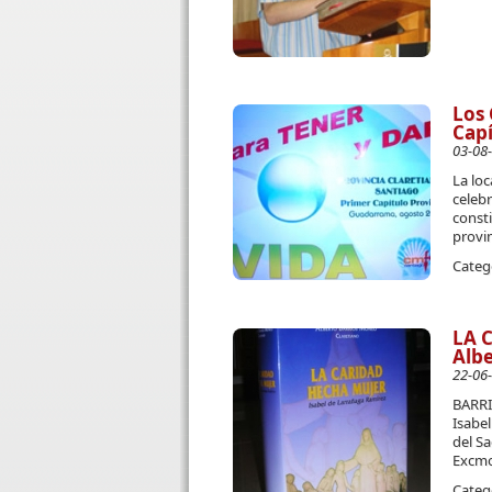
Los 
Capí
03-08
La lo
celebr
consti
provin
Categ
LA 
Albe
22-06
BARRI
Isabe
del S
Excmo.
Categ