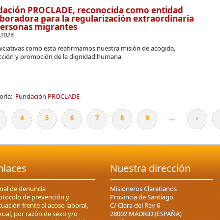
dación PROCLADE, reconocida como entidad
boradora para la regularización extraordinaria
personas migrantes
-2026
niciativas como esta reafirmamos nuestra misión de acogida,
cción y promoción de la dignidad humana
oría:
Fundación PROCLADE
4
5
6
7
8
9
…
›
nlaces
Nuestra dirección
nal de denuncia
Misioneros Claretianos
otocolo de prevención y
Provincia de Santiago
tuación frente al acoso laboral,
C/ Clara del Rey 6
xual, por razón de sexo y/o
28002 MADRID (ESPAÑA)