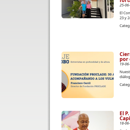
fort
25-06
El Con
23 y 2
Categ
Cier
por 
19-06
Nuest
diálog
Categ
El P
Capí
18-06