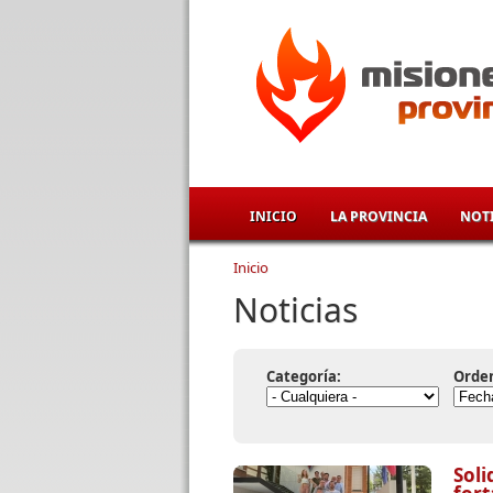
Pasar al contenido principal
INICIO
LA PROVINCIA
NOTI
Inicio
Se encuentra usted aqu
Noticias
Categoría:
Orde
Soli