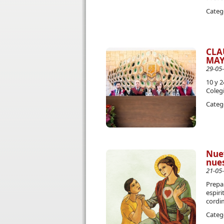
Categ
CLA
MAY
29-05
10 y 
Coleg
Categ
Nuev
nues
21-05
Prepa
espir
cordi
Categ