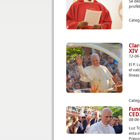
Se des
profét
Categ
Clar
XIV
12-06
El P. 
el val
líneas
Categ
Fund
CEDI
08-06
Luz To
esta 
Prevo