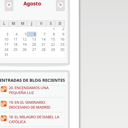
Agosto
«
»
L
M
M
J
V
S
D
1
2
3
4
5
6
7
8
9
10
11
12
13
14
15
16
17
18
19
20
21
22
23
24
25
26
27
28
29
30
31
ENTRADAS DE BLOG RECIENTES
20. ENCENDAMOS UNA
PEQUEÑA LUZ
19. EN EL SEMINARIO
DIOCESANO DE MADRID
18. EL MILAGRO DE ISABEL LA
CATÓLICA