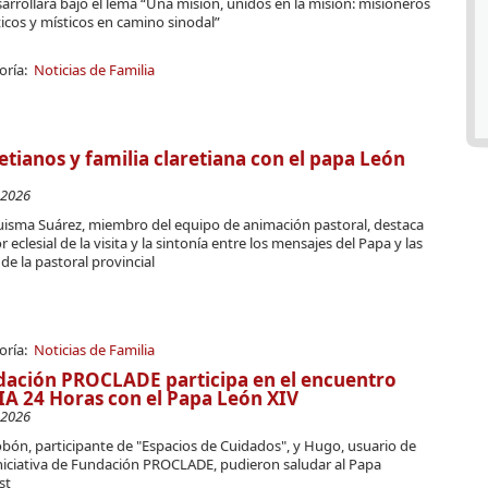
arrollará bajo el lema “Una misión, unidos en la misión: misioneros
icos y místicos en camino sinodal”
oría:
Noticias de Familia
etianos y familia claretiana con el papa León
-2026
Luisma Suárez, miembro del equipo de animación pastoral, destaca
or eclesial de la visita y la sintonía entre los mensajes del Papa y las
 de la pastoral provincial
oría:
Noticias de Familia
ación PROCLADE participa en el encuentro
A 24 Horas con el Papa León XIV
-2026
bón, participante de "Espacios de Cuidados", y Hugo, usuario de
iniciativa de Fundación PROCLADE, pudieron saludar al Papa
st