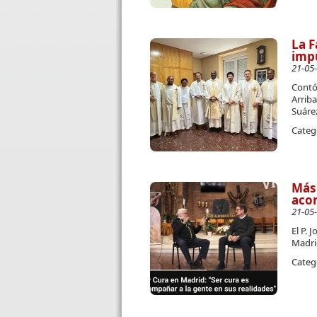
La F
impu
21-05
Contó 
Arriba
Suáre
Categ
Más 
acom
21-05
El P. 
Madri
Categ