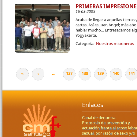
PRIMERAS IMPRESIONES
16-03-2005
Acaba de llegar a aquellas tierras
cartas. Así es Juan Ángel; más ah
hablar mucho… Entresacamos alg
Yogyakarta.
Categoría:
Nuestros misioneros
«
‹
…
137
138
139
140
141
Páginas
Enlaces
Canal de denuncia
Protocolo de prevención y
actuación frente al acoso labor
sexual, por razón de sexo y/o