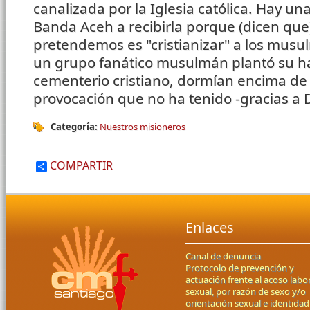
canalizada por la Iglesia católica. Hay un
Banda Aceh a recibirla porque (dicen que)
pretendemos es "cristianizar" a los musulm
un grupo fanático musulmán plantó su 
cementerio cristiano, dormían encima de
provocación que no ha tenido -gracias a 
Categoría:
Nuestros misioneros
COMPARTIR
Enlaces
Canal de denuncia
Protocolo de prevención y
actuación frente al acoso labor
sexual, por razón de sexo y/o
orientación sexual e identidad