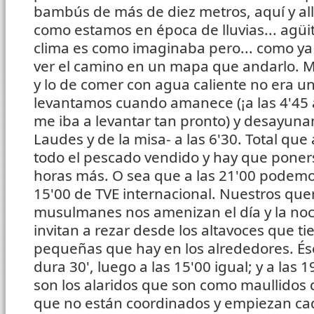
bambús de más de diez metros, aquí y all
como estamos en época de lluvias... agüita
clima es como imaginaba pero... como ya
ver el camino en un mapa que andarlo. M
y lo de comer con agua caliente no era u
levantamos cuando amanece (¡a las 4'45
me iba a levantar tan pronto) y desayun
Laudes y de la misa- a las 6'30. Total que 
todo el pescado vendido y hay que poners
horas más. O sea que a las 21'00 podemos 
15'00 de TVE internacional. Nuestros que
musulmanes nos amenizan el día y la noc
invitan a rezar desde los altavoces que t
pequeñas que hay en los alrededores. Ése
dura 30', luego a las 15'00 igual; y a las 
son los alaridos que son como maullidos d
que no están coordinados y empiezan cad