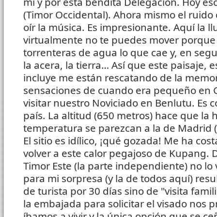
mí y por esta bendita Delegación. Hoy e
(Timor Occidental). Ahora mismo el ruido 
oír la música. Es impresionante. Aquí la llu
virtualmente no te puedes mover porque 
torrenteras de agua lo que cae y, en segun
la acera, la tierra… Así que este paisaje, 
incluye me están rescatando de la memor
sensaciones de cuando era pequeño en 
visitar nuestro Noviciado en Benlutu. Es c
país. La altitud (650 metros) hace que la
temperatura se parezcan a la de Madrid 
El sitio es idílico, ¡qué gozada! Me ha cos
volver a este calor pegajoso de Kupang. 
Timor Este (la parte independiente) no lo 
para mi sorpresa (y la de todos aquí) resu
de turista por 30 días sino de "visita famil
la embajada para solicitar el visado nos
íbamos a vivir y la única opción que se ce