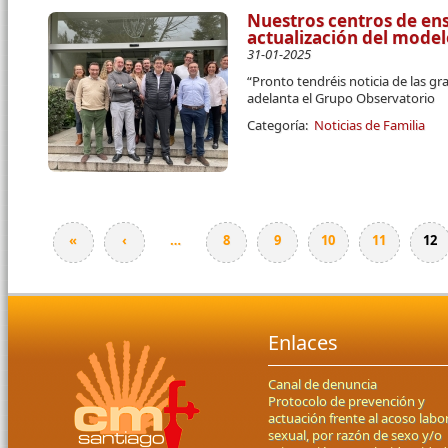
Nuestros centros de ens
actualización del mode
31-01-2025
“Pronto tendréis noticia de las g
adelanta el Grupo Observatorio
Categoría:
Noticias de Familia
«
‹
…
8
9
10
11
12
Páginas
Enlaces
Canal de denuncia
Protocolo de prevención y
actuación frente al acoso labor
sexual, por razón de sexo y/o