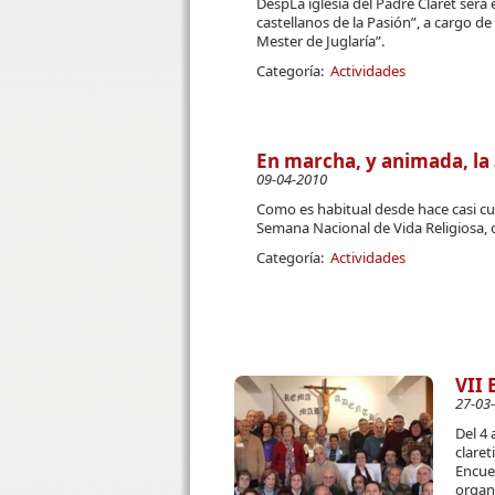
DespLa iglesia del Padre Claret será 
castellanos de la Pasión”, a cargo d
Mester de Juglaría”.
Categoría:
Actividades
En marcha, y animada, la
09-04-2010
Como es habitual desde hace casi cu
Semana Nacional de Vida Religiosa, 
Categoría:
Actividades
VII 
27-03
Del 4
claret
Encuen
organi