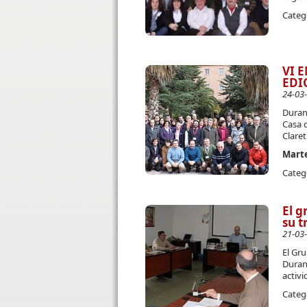
Categ
VI 
EDI
24-03
Durant
Casa d
Claret
Marte
Categ
El g
su t
21-03
El Gr
Duran
activi
Categ