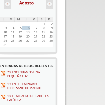
Agosto
«
»
L
M
M
J
V
S
D
1
2
3
4
5
6
7
8
9
10
11
12
13
14
15
16
17
18
19
20
21
22
23
24
25
26
27
28
29
30
31
ENTRADAS DE BLOG RECIENTES
20. ENCENDAMOS UNA
PEQUEÑA LUZ
19. EN EL SEMINARIO
DIOCESANO DE MADRID
18. EL MILAGRO DE ISABEL LA
CATÓLICA