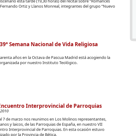
escenario esta tarde (19,30 horas) del recital sobre “Romances
e Fernando Ortiz y Llanos Monreal, integrantes del grupo “Nuevo
 39ª Semana Nacional de Vida Religiosa
arenta años en la Octava de Pascua Madrid está acogiendo la
organizada por nuestro Instituto Teológico.
Encuentro Interprovincial de Parroquias
-2010
 al 7 de marzo nos reunimos en Los Molinos representantes,
ianos y laicos, de las Parroquias de España, en nuestro VII
tro Interprovincial de Parroquias. En esta ocasión estuvo
zado por la Provincia de Bética.