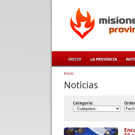
Pasar al contenido principal
INICIO
LA PROVINCIA
NOTI
Inicio
Se encuentra usted aqu
Noticias
Categoría:
Orde
Encu