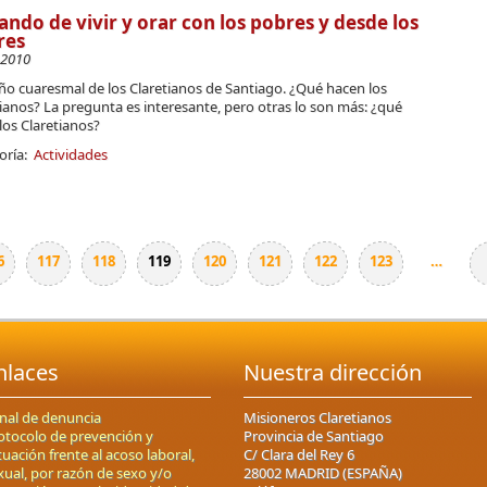
ando de vivir y orar con los pobres y desde los
res
-2010
o cuaresmal de los Claretianos de Santiago. ¿Qué hacen los
ianos? La pregunta es interesante, pero otras lo son más: ¿qué
los Claretianos?
oría:
Actividades
6
117
118
119
120
121
122
123
…
nlaces
Nuestra dirección
nal de denuncia
Misioneros Claretianos
otocolo de prevención y
Provincia de Santiago
tuación frente al acoso laboral,
C/ Clara del Rey 6
xual, por razón de sexo y/o
28002 MADRID (ESPAÑA)