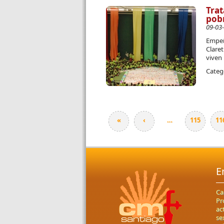
Trat
pob
09-03
Empeñ
Claret
viven 
Categ
«
‹
…
115
11
Páginas
E
Ca
Pr
ac
se