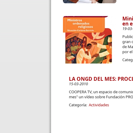
Mini
en e
19-03
Public
gran c
de Mad
por el
Categ
LA ONGD DEL MES: PROC
15-03-2010
COOPERA TV, un espacio de comunicac
mes" un vídeo sobre Fundación PR
Categoría:
Actividades