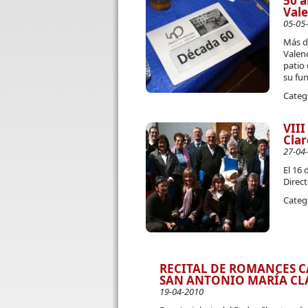
50 a
Vale
05-05
Más d
Valenc
patio
su fu
Categ
VIII
Clar
27-04
El 16 
Direct
Categ
RECITAL DE ROMANCES C
SAN ANTONIO MARÍA CLA
19-04-2010