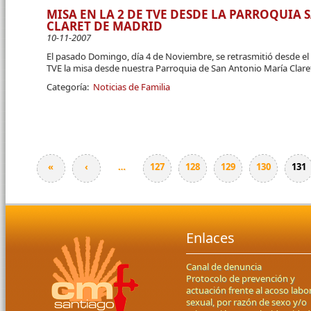
MISA EN LA 2 DE TVE DESDE LA PARROQUIA
CLARET DE MADRID
10-11-2007
El pasado Domingo, día 4 de Noviembre, se retrasmitió desde el
TVE la misa desde nuestra Parroquia de San Antonio María Clare
Categoría:
Noticias de Familia
«
‹
…
127
128
129
130
131
Páginas
Enlaces
Canal de denuncia
Protocolo de prevención y
actuación frente al acoso labor
sexual, por razón de sexo y/o