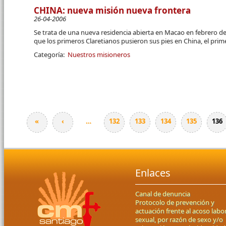
CHINA: nueva misión nueva frontera
26-04-2006
Se trata de una nueva residencia abierta en Macao en febrero de
que los primeros Claretianos pusieron sus pies en China, el prim
Categoría:
Nuestros misioneros
«
‹
…
132
133
134
135
136
Páginas
Enlaces
Canal de denuncia
Protocolo de prevención y
actuación frente al acoso labor
sexual, por razón de sexo y/o