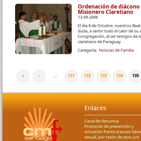
Ordenación de diácono 
Misionero Claretiano
13-09-2006
El día 8 de Octubre, nuestros Beat
duda, a sentir todo el calor de su
Congregación, al ser testigos de 
claretiano de Paraguay
Categoría:
Noticias de Familia
«
‹
…
131
132
133
134
135
Páginas
Enlaces
Canal de denuncia
Protocolo de prevención y
actuación frente al acoso labor
sexual, por razón de sexo y/o