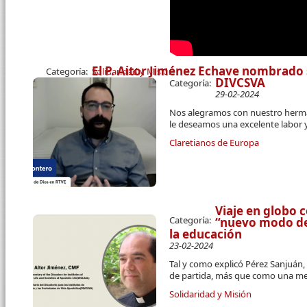
El P. Aitor Jiménez Echave nombrado 
Categoría:
Solidaridad y Misión
DIVCSVA
Categoría:
29-02-2024
Nos alegramos con nuestro herman
le deseamos una excelente labor 
Claretianos de Europa
Viaje en globo 
Categoría:
“nuevo modo de 
la educación
23-02-2024
Tal y como explicó Pérez Sanjuán
de partida, más que como una m
Solidaridad y Misión