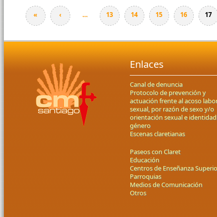
«
‹
…
13
14
15
16
17
Enlaces
Canal de denuncia
Protocolo de prevención y
actuación frente al acoso labor
sexual, por razón de sexo y/o
orientación sexual e identidad
género
Escenas claretianas
Paseos con Claret
Educación
Centros de Enseñanza Superio
Parroquias
Medios de Comunicación
Otros