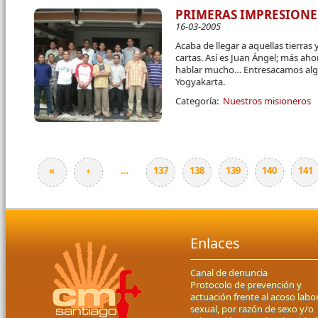
PRIMERAS IMPRESIONES
16-03-2005
Acaba de llegar a aquellas tierras
cartas. Así es Juan Ángel; más ah
hablar mucho… Entresacamos alg
Yogyakarta.
Categoría:
Nuestros misioneros
«
‹
…
137
138
139
140
141
Páginas
Enlaces
Canal de denuncia
Protocolo de prevención y
actuación frente al acoso labor
sexual, por razón de sexo y/o