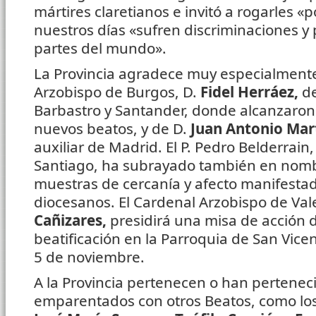
mártires claretianos e invitó a rogarles «p
nuestros días «sufren discriminaciones y
partes del mundo».
La Provincia agradece muy especialmente
Arzobispo de Burgos, D.
Fidel Herráez,
d
Barbastro y Santander, donde alcanzaron e
nuevos beatos, y de D.
Juan Antonio Mar
auxiliar de Madrid. El P. Pedro Belderrain
Santiago, ha subrayado también en nombr
muestras de cercanía y afecto manifestad
diocesanos. El Cardenal Arzobispo de Val
Cañizares,
presidirá una misa de acción d
beatificación en la Parroquia de San Vicen
5 de noviembre.
A la Provincia pertenecen o han pertenec
emparentados con otros Beatos, como lo