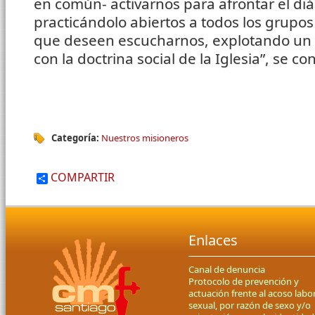
en común- activarnos para afrontar el diál
practicándolo abiertos a todos los grupos
que deseen escucharnos, explotando un
con la doctrina social de la Iglesia”, se co
Categoría:
Nuestros misioneros
COMPARTIR
Enlaces
Canal de denuncia
Protocolo de prevención y
actuación frente al acoso labor
sexual, por razón de sexo y/o