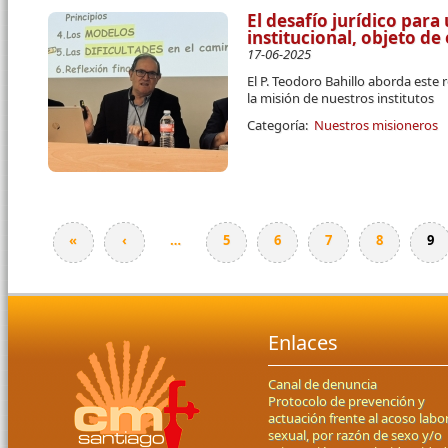
El desafío jurídico par
institucional, objeto d
17-06-2025
El P. Teodoro Bahillo aborda este 
la misión de nuestros institutos
Categoría:
Nuestros misioneros
«
‹
…
5
6
7
8
9
Páginas
Enlaces
Canal de denuncia
Protocolo de prevención y
actuación frente al acoso labor
sexual, por razón de sexo y/o