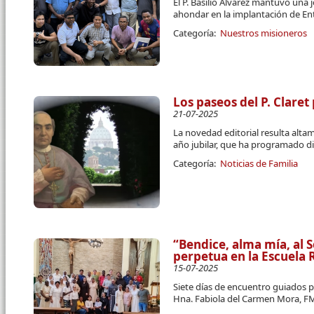
El P. Basilio Álvarez mantuvo una 
ahondar en la implantación de E
Categoría:
Nuestros misioneros
Los paseos del P. Claret
21-07-2025
La novedad editorial resulta alt
año jubilar, que ha programado d
Categoría:
Noticias de Familia
“Bendice, alma mía, al 
perpetua en la Escuela
15-07-2025
Siete días de encuentro guiados po
Hna. Fabiola del Carmen Mora, F