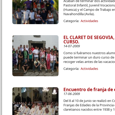
Acaban de terminar dos actividad
Pastoral Infantil, Juvenil Vocacio
(Huesca) y el Campo de Trabajo en
Navahondilla (Avila).
Categoría:
Actividades
EL CLARET DE SEGOVIA,
CURSO.
14-07-2009
Como si fuéramos nuestros alumno
puede terminar un duro curso de 
recoger velas antes de las vacaci
Categoría:
Actividades
Encuentro de franja de
17-06-2009
Del 8 al 10 de junio se realizó en 
Franjas de Edades de la Provincia
claretianos nacidos entre 1938 y 19