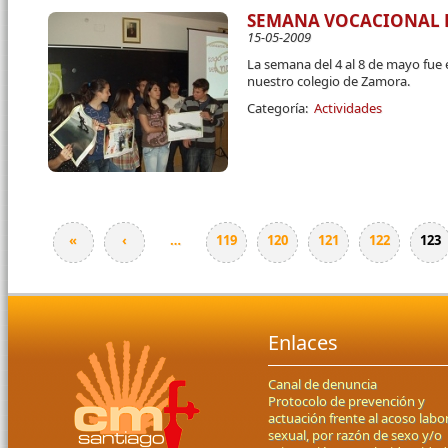
SEMANA VOCACIONAL 
15-05-2009
La semana del 4 al 8 de mayo fue 
nuestro colegio de Zamora.
Categoría:
Actividades
«
‹
…
119
120
121
122
123
Páginas
Enlaces
Canal de denuncia
Protocolo de prevención y
actuación frente al acoso labor
sexual, por razón de sexo y/o