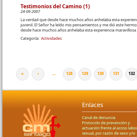
Testimonios del Camino (1)
24-09-2007
La verdad que desde hace muchos años anhelaba esta experienci
juvenil. El Señor ha leído mis pensamientos y me dió este hermo
desde hace muchos años anhelaba esta experiencia maravillosa c
Categoría:
Actividades
«
‹
…
128
129
130
131
132
Páginas
Enlaces
Canal de denuncia
Protocolo de prevención y
actuación frente al acoso labor
sexual, por razón de sexo y/o