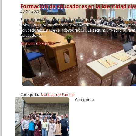
Formación de educadores en la Identidad cla
29-01-2026
En este mes de enero se han realizado dos experiencias de for
colegios. La primera, con el nombre de “Abrasa, ¡Al abordaje!” e
educadores de nueva incorporación. La segunda “Retiro para edu
educadores.
Noticias de Familia
Páginas
Categoría:
Noticias de Familia
Categoría: