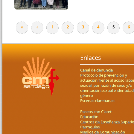
«
‹
1
2
3
4
5
6
Enlaces
Canal de denuncia
Protocolo de prevención y
actuación frente al acoso labor
sexual, por razón de sexo y/o
orientación sexual e identidad
género
Escenas claretianas
Paseos con Claret
Educación
Centros de Enseñanza Superio
Parroquias
Medios de Comunicación