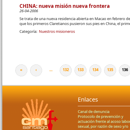
CHINA: nueva misión nueva frontera
26-04-2006
Se trata de una nueva residencia abierta en Macao en febrero de
que los primeros Claretianos pusieron sus pies en China, el prim
Categoría:
Nuestros misioneros
«
‹
…
132
133
134
135
136
Páginas
Enlaces
Canal de denuncia
Protocolo de prevención y
actuación frente al acoso labor
sexual, por razón de sexo y/o