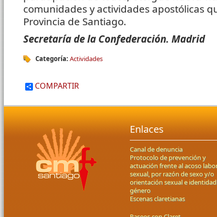
comunidades y actividades apostólicas q
Provincia de Santiago.
Secretaría de la Confederación. Madrid
Categoría:
Actividades
COMPARTIR
Enlaces
Canal de denuncia
Protocolo de prevención y
actuación frente al acoso labor
sexual, por razón de sexo y/o
orientación sexual e identidad
género
Escenas claretianas
Paseos con Claret