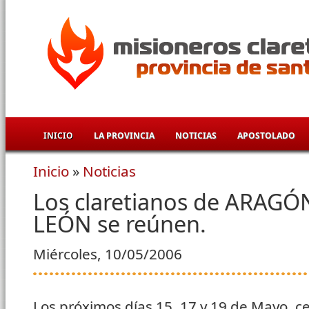
Pasar al contenido principal
INICIO
LA PROVINCIA
NOTICIAS
APOSTOLADO
Inicio
»
Noticias
Se encuentra usted aquí
Los claretianos de ARAGÓ
LEÓN se reúnen.
Miércoles, 10/05/2006
Los próximos días 15, 17 y 19 de Mayo, ce