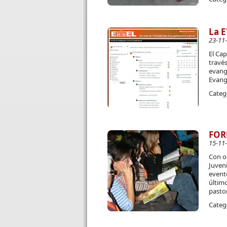
La E
23-11
El Ca
travé
evange
Evange
Categ
FOR
15-11
Con oc
Juveni
evento
último
pasto
Categ