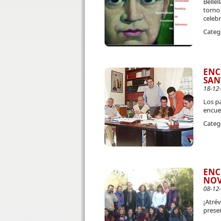
Bellel
torno 
celebr
Categ
ENC
SAN
18-12
Los pa
encuen
Categ
ENC
NOV
08-12
¡Atré
prese