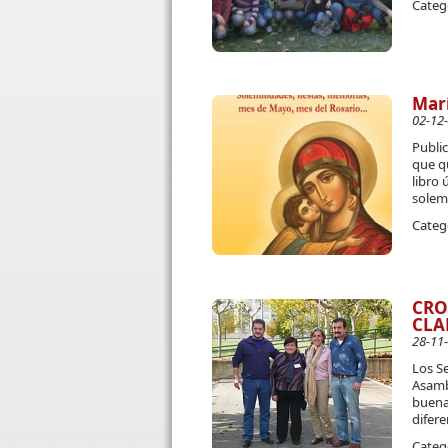
Categ
Mar
02-12
Publi
que qu
libro 
solemn
Categ
CRO
CLA
28-11
Los Se
Asamb
buena 
difere
Categ