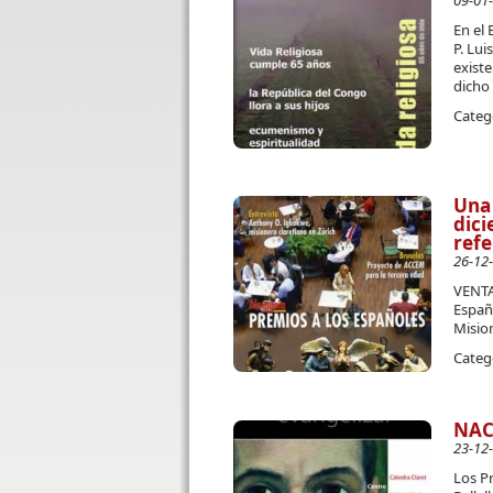
09-01
En el 
P. Lui
existe
dicho 
Categ
Una 
dici
refe
26-12
VENTA
Españo
Mision
Categ
NAC
23-12
Los Pr