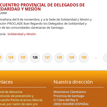
NCUENTRO PROVINCIAL DE DELEGADOS DE
IDARIDAD Y MISIÓN
-2008
 mañana del 8 de noviembre, y a la Sede de Solidaridad y Misión y
ción PROCLADE iban llegando los Delegados de Solidaridad y
n de las comunidades claretianas de Santiago.
oría:
Solidaridad y Misión
3
124
125
126
127
128
129
130
…
nlaces
Nuestra dirección
nal de denuncia
Misioneros Claretianos
otocolo de prevención y
Provincia de Santiago
tuación frente al acoso laboral,
C/ Clara del Rey 6
xual, por razón de sexo y/o
28002 MADRID (ESPAÑA)