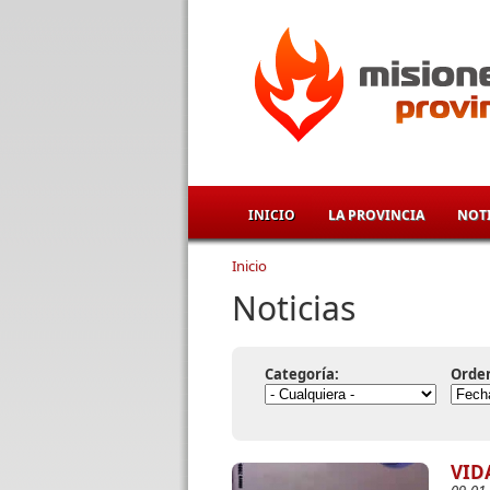
Pasar al contenido principal
INICIO
LA PROVINCIA
NOTI
Inicio
Se encuentra usted aqu
Noticias
Categoría:
Orde
VID