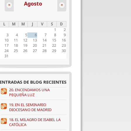
Agosto
«
»
L
M
M
J
V
S
D
1
2
3
4
5
6
7
8
9
10
11
12
13
14
15
16
17
18
19
20
21
22
23
24
25
26
27
28
29
30
31
ENTRADAS DE BLOG RECIENTES
20. ENCENDAMOS UNA
PEQUEÑA LUZ
19. EN EL SEMINARIO
DIOCESANO DE MADRID
18. EL MILAGRO DE ISABEL LA
CATÓLICA