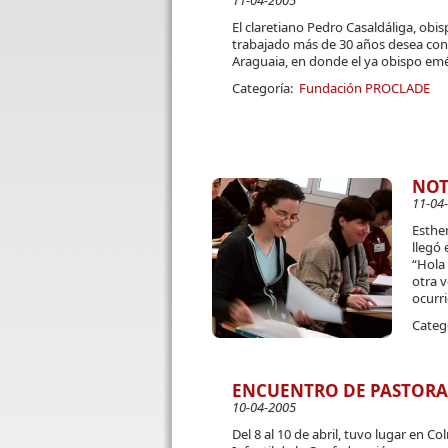
11-04-2005
El claretiano Pedro Casaldáliga, obi
trabajado más de 30 años desea conti
Araguaia, en donde el ya obispo emé
Categoría:
Fundación PROCLADE
NOT
11-04
Esther
llegó 
“Hola
otra 
ocurri
Categ
ENCUENTRO DE PASTORA
10-04-2005
Del 8 al 10 de abril, tuvo lugar en C