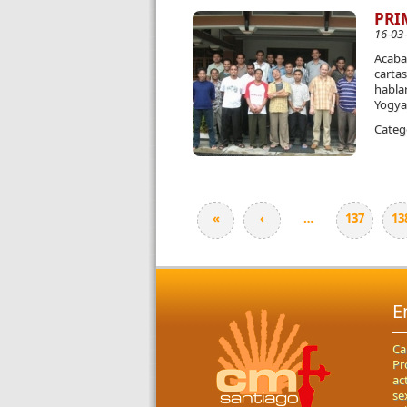
PRI
16-03
Acaba 
cartas
habla
Yogya
Categ
«
‹
…
137
13
Páginas
E
Ca
Pr
ac
se