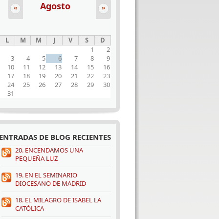
Agosto
«
»
L
M
M
J
V
S
D
1
2
3
4
5
6
7
8
9
10
11
12
13
14
15
16
17
18
19
20
21
22
23
24
25
26
27
28
29
30
31
ENTRADAS DE BLOG RECIENTES
20. ENCENDAMOS UNA
PEQUEÑA LUZ
19. EN EL SEMINARIO
DIOCESANO DE MADRID
18. EL MILAGRO DE ISABEL LA
CATÓLICA