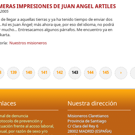
MERAS IMPRESIONES DE JUAN ANGEL ARTILES
-2005
de llegar a aquellas tierras y ya ha tenido tiempo de enviar dos
. Así es Juan Ángel; más ahora que, por eso del idioma, no podrá
r mucho… Entresacamos algunos párrafos. Me encuentro ya en
karta.
oría:
Nuestros misioneros
8
139
140
141
142
143
144
145
›
nlaces
Nuestra dirección
nal de denuncia
Misioneros Claretianos
otocolo de prevención y
Provincia de Santiago
tuación frente al acoso laboral,
C/ Clara del Rey 6
xual, por razón de sexo y/o
28002 MADRID (ESPAÑA)