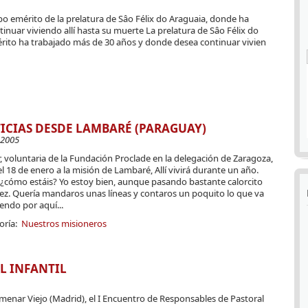
spo emérito de la prelatura de Sâo Félix do Araguaia, donde ha
nuar viviendo allí hasta su muerte La prelatura de Sâo Félix do
rito ha trabajado más de 30 años y donde desea continuar vivien
ICIAS DESDE LAMBARÉ (PARAGUAY)
-2005
, voluntaria de la Fundación Proclade en la delegación de Zaragoza,
el 18 de enero a la misión de Lambaré, Allí vivirá durante un año.
 ¿cómo estáis? Yo estoy bien, aunque pasando bastante calorcito
vez. Quería mandaros unas líneas y contaros un poquito lo que va
endo por aquí...
oría:
Nuestros misioneros
L INFANTIL
olmenar Viejo (Madrid), el I Encuentro de Responsables de Pastoral