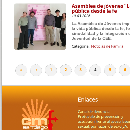
Asamblea de jóvenes “Lo
pública desde la fe
10-03-2026
La Asamblea de Jóvenes impul
la vida pública desde la fe, 
sinodalidad y la integración 
Juventud de la CEE.
Categoría:
Noticias de Familia
«
‹
1
2
3
4
5
6
Páginas
Enlaces
Canal de denuncia
Protocolo de prevención y
actuación frente al acoso labor
sexual, por razón de sexo y/o