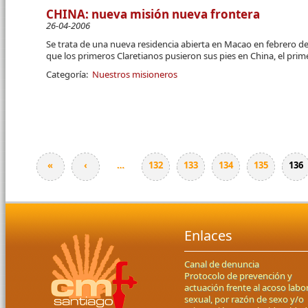
CHINA: nueva misión nueva frontera
26-04-2006
Se trata de una nueva residencia abierta en Macao en febrero de
que los primeros Claretianos pusieron sus pies en China, el prim
Categoría:
Nuestros misioneros
«
‹
…
132
133
134
135
136
Páginas
Enlaces
Canal de denuncia
Protocolo de prevención y
actuación frente al acoso labor
sexual, por razón de sexo y/o