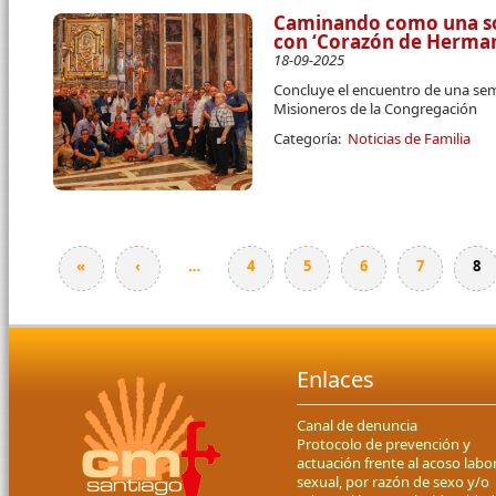
Caminando como una so
con ‘Corazón de Herma
18-09-2025
Concluye el encuentro de una s
Misioneros de la Congregación
Categoría:
Noticias de Familia
«
‹
…
4
5
6
7
8
Páginas
Enlaces
Canal de denuncia
Protocolo de prevención y
actuación frente al acoso labor
sexual, por razón de sexo y/o