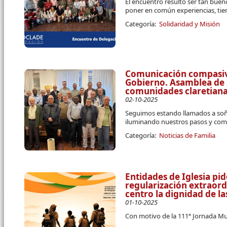
El encuentro resultó ser tan bue
poner en común experiencias, tiem
Categoría:
Solidaridad y Misión
Comunicación compasiva
Gobierno. Asamblea de 
comunidades claretiana
02-10-2025
Seguimos estando llamados a soñar
iluminando nuestros pasos y co
Categoría:
Noticias de Familia
Entidades de Iglesia pi
regularización extraord
centro la dignidad de l
01-10-2025
Con motivo de la 111ª Jornada Mu