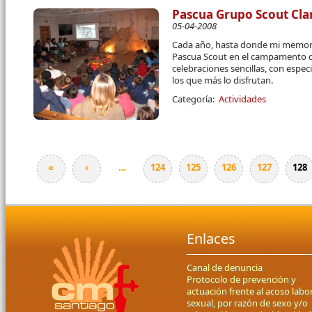
Pascua Grupo Scout Cla
05-04-2008
Cada año, hasta donde mi memori
Pascua Scout en el campamento 
celebraciones sencillas, con espe
los que más lo disfrutan.
Categoría:
Actividades
«
‹
…
124
125
126
127
128
Páginas
Enlaces
Canal de denuncia
Protocolo de prevención y
actuación frente al acoso labor
sexual, por razón de sexo y/o