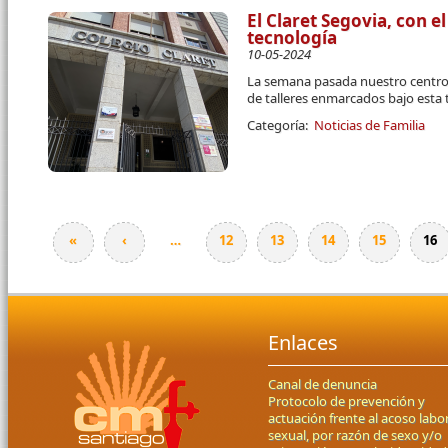
El Claret Segovia, con e
tecnología
10-05-2024
La semana pasada nuestro centro
de talleres enmarcados bajo esta
Categoría:
Noticias de Familia
«
‹
…
12
13
14
15
16
Páginas
Enlaces
Canal de denuncia
Protocolo de prevención y
actuación frente al acoso labor
sexual, por razón de sexo y/o