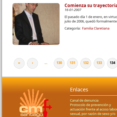
Comienza su trayectoria
16-01-2007
El pasado día 1 de enero, en virtu
julio de 2006, quedó formalmente
Categoría:
Familia Claretiana
«
‹
…
130
131
132
133
134
Páginas
Enlaces
Canal de denuncia
Protocolo de prevención y
actuación frente al acoso labor
sexual, por razón de sexo y/o