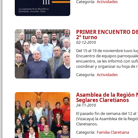
Categoría:
Actividades
PRIMER ENCUENTRO DE
2º turno
02-12-2010
Del 15 al 19 de noviembre tuvo lug
Encuentro de equipos parroquiales
encuentro, se les informó con suf
coordinar y organizar su hoja de r
Categoría:
Actividades
Asamblea de la Región 
Seglares Claretianos
24-11-2010
El pasado fin de semana del 12 al
(Vizacaya) la Asamblea de la Reg
Claretianos.
Categoría:
Familia Claretiana