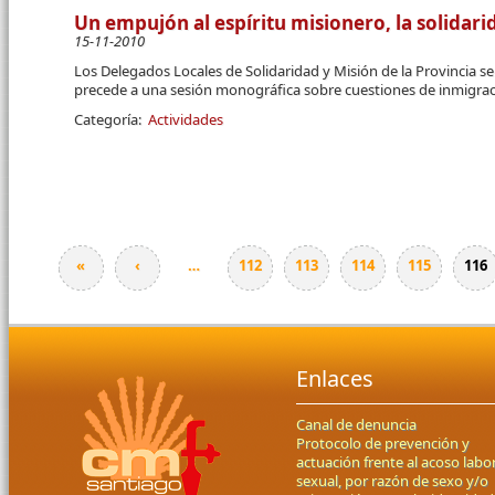
Un empujón al espíritu misionero, la solidarid
15-11-2010
Los Delegados Locales de Solidaridad y Misión de la Provincia 
precede a una sesión monográfica sobre cuestiones de inmigrac
Categoría:
Actividades
«
‹
…
112
113
114
115
116
Páginas
Enlaces
Canal de denuncia
Protocolo de prevención y
actuación frente al acoso labor
sexual, por razón de sexo y/o