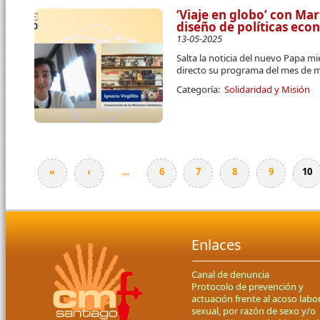
‘Viaje en globo’ con Mar
diseño de políticas ec
13-05-2025
Salta la noticia del nuevo Papa mi
directo su programa del mes de 
Categoría:
Solidaridad y Misión
«
‹
…
6
7
8
9
10
Páginas
Enlaces
Canal de denuncia
Protocolo de prevención y
actuación frente al acoso labor
sexual, por razón de sexo y/o