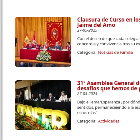
Clausura de Curso en lo
Jaime del Amo
27-05-2025
Con el deseo de que cada colegial
concordia y convivencia tras su e
Categoría:
Noticias de Familia
31º Asamblea General 
desafíos que hemos de
27-05-2025
Bajo el lema ‘Esperanza ¿por dónd
sentidos, permaneceiendo a la esc
estos días”
Categoría:
Actividades