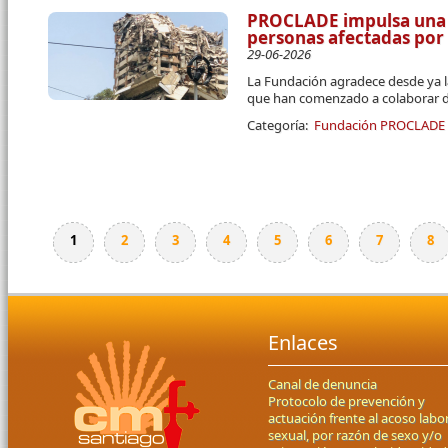
PROCLADE impulsa una 
personas afectadas por
29-06-2026
La Fundación agradece desde ya l
que han comenzado a colaborar d
Categoría:
Fundación PROCLADE
1
2
3
4
5
6
7
8
Páginas
Enlaces
Canal de denuncia
Protocolo de prevención y
actuación frente al acoso labor
sexual, por razón de sexo y/o