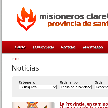
Pasar al contenido principal
INICIO
LA PROVINCIA
NOTICIAS
APOSTOLADO
Inicio
Se encuentra usted aquí
Noticias
Categoría:
Ordenar por
Orden
La Provincia, en camino