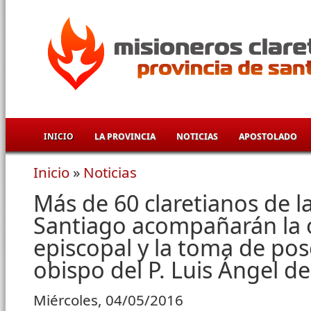
Pasar al contenido principal
INICIO
LA PROVINCIA
NOTICIAS
APOSTOLADO
Inicio
»
Noticias
Se encuentra usted aquí
Más de 60 claretianos de l
Santiago acompañarán la 
episcopal y la toma de po
obispo del P. Luis Ángel de
Miércoles, 04/05/2016