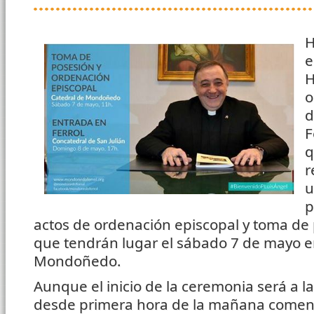
H
e
H
o
d
F
q
r
u
p
actos de ordenación episcopal y toma de 
que tendrán lugar el sábado 7 de mayo en
Mondoñedo.
Aunque el inicio de la ceremonia será a l
desde primera hora de la mañana comenz