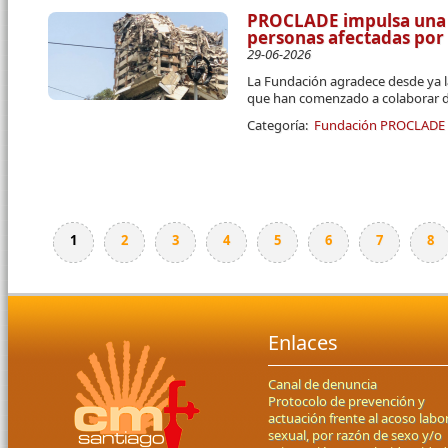
PROCLADE impulsa una 
personas afectadas por
29-06-2026
La Fundación agradece desde ya l
que han comenzado a colaborar d
Categoría:
Fundación PROCLADE
1
2
3
4
5
6
7
8
Páginas
Enlaces
Canal de denuncia
Protocolo de prevención y
actuación frente al acoso labor
sexual, por razón de sexo y/o