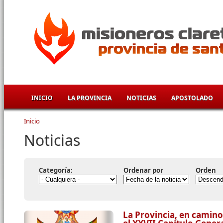
Pasar al contenido principal
INICIO
LA PROVINCIA
NOTICIAS
APOSTOLADO
Inicio
Se encuentra usted aquí
Noticias
Categoría:
Ordenar por
Orden
La Provincia, en camino