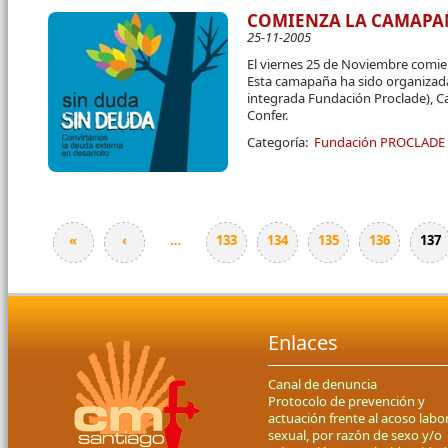
COMIENZA LA CAMAPAÑ
25-11-2005
El viernes 25 de Noviembre comi
Esta camapaña ha sido organizada
integrada Fundación Proclade), Ca
Confer.
Categoría:
Fundación PROCLADE
«
‹
…
133
134
135
136
137
Páginas
Enlaces
Canal de denuncia
Protocolo de prevención y
actuación frente al acoso labor
sexual, por razón de sexo y/o