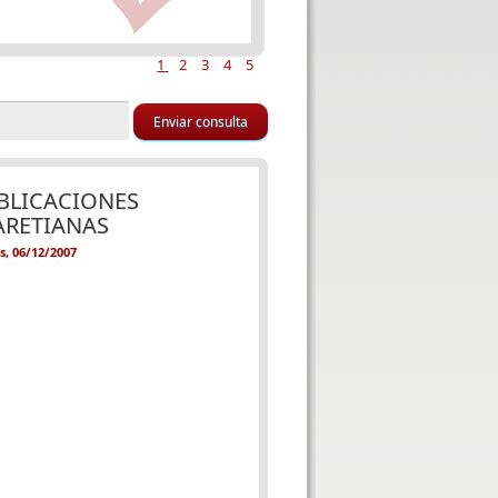
1
2
3
4
5
BLICACIONES
ARETIANAS
s, 06/12/2007