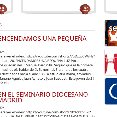
s
 ENCENDAMOS UNA PEQUEÑA
026
para ver el vídeo: https://youtube.com/shorts/7uDzqcCyWHs?
e=share 20. ENCENDAMOS UNA PEQUEÑA LUZ Pocos
os quedan del P. Manuel Pardinilla. Seguro que es la primera
 muchos oís hablar de él. Es normal. Era uno de los cuatro
n destinados hacia el año 1888 a estudiar a Roma, enviados
: Mariano Aguilar, Juan Ayneto y José Busquet. Este joven de 21
a el...
 EN EL SEMINARIO DIOCESANO
MADRID
026
para ver el vídeo: https://youtube.com/shorts/BYTcKsfV8kI?
=share 19. EN EL SEMINARIO DIOCESANO DE MADRID El 21 de