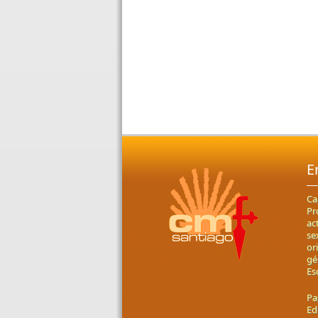
E
Ca
Pr
ac
se
or
gé
Es
Pa
Ed