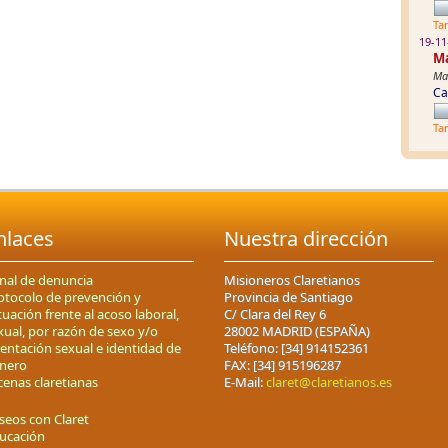
Ta
19-11
Ma
Mat
Ca
Ta
nlaces
Nuestra dirección
nal de denuncia
Misioneros Claretianos
otocolo de prevención y
Provincia de Santiago
tuación frente al acoso laboral,
C/ Clara del Rey 6
xual, por razón de sexo y/o
28002 MADRID (ESPAÑA)
ientación sexual e identidad de
Teléfono: [34] 914152361
nero
FAX: [34] 915196287
cenas claretianas
E-Mail:
claret@claretianos.es
seos con Claret
ucación