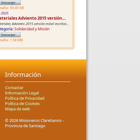
maño: 93.45 KB
-2025
teriales Adviento 2015 versión...
eriales Adviento 2015 versión móvil escritos...
tegoría:
Solidaridad y Misión
maño: 1.58 MB
Información
Contactar
Información Legal
Política de Privacidad
Política de Cookies
Mapa de web
© 2026 Misioneros Claretianos -
Provincia de Santiago