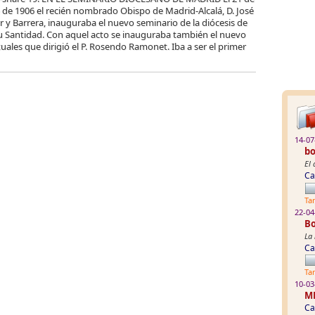
 de 1906 el recién nombrado Obispo de Madrid-Alcalá, D. José
r y Barrera, inauguraba el nuevo seminario de la diócesis de
Su Santidad. Con aquel acto se inauguraba también el nuevo
tuales que dirigió el P. Rosendo Ramonet. Iba a ser el primer
14-07
bo
El 
Ca
Ta
22-04
Bo
La 
Ca
Ta
10-03
M
Ca