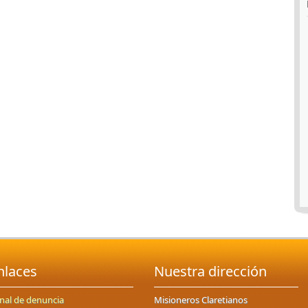
nlaces
Nuestra dirección
nal de denuncia
Misioneros Claretianos