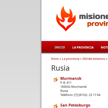
Pasar al contenido principal
INICIO
LA PROVINCIA
NOTI
Inicio
»
La provincia
»
Dónde estamos
Se encuentra usted aqu
Rusia
Murmansk
P. B. 411
183032 Murmansk
Rusia
Teléfono:
[7] (8152)- 23 17 64
San Petesburgo