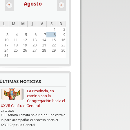
Agosto
«
»
L
M
M
J
V
S
D
1
2
3
4
5
6
7
8
9
10
11
12
13
14
15
16
17
18
19
20
21
22
23
24
25
26
27
28
29
30
31
ÚLTIMAS NOTICIAS
La Provincia, en
camino con la
Congregación hacia el
XXVII Capítulo General
24-07-2026
El P. Adolfo Lamata ha dirigido una carta a
la para acompañar el proceso hacia el
XXVII Capítulo General