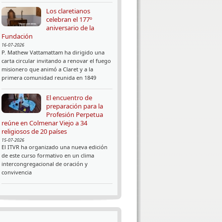
Los claretianos
celebran el 177º
aniversario de la
Fundación
16-07-2026
P. Mathew Vattamattam ha dirigido una
carta circular invitando a renovar el fuego
misionero que animó a Claret y a la
primera comunidad reunida en 1849
El encuentro de
preparación para la
Profesión Perpetua
reúne en Colmenar Viejo a 34
religiosos de 20 países
15-07-2026
El ITVR ha organizado una nueva edición
de este curso formativo en un clima
intercongregacional de oración y
convivencia