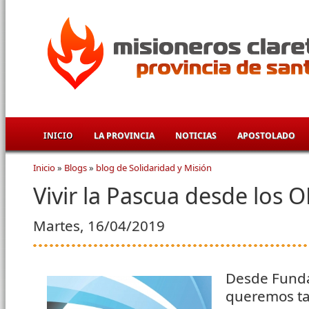
Pasar al contenido principal
INICIO
LA PROVINCIA
NOTICIAS
APOSTOLADO
Inicio
»
Blogs
»
blog de Solidaridad y Misión
Se encuentra usted aquí
Vivir la Pascua desde los
Martes, 16/04/2019
Desde Fund
queremos t