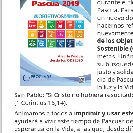
durante el t
Pascua. Par
un nuevo d
hacernos ref
nuevamente
de los Objet
Sostenible 
metas. Unám
su búsqued
justo y soli
día de Pasc
la luz y la 
San Pablo: “Si Cristo no hubiera resucitad
(1 Corintios 15,14).
Animamos a todos a
im
primir y usar est
ayudará a vivir este tiempo de Pascuar des
esperanza en la Vida, a las que, desde di