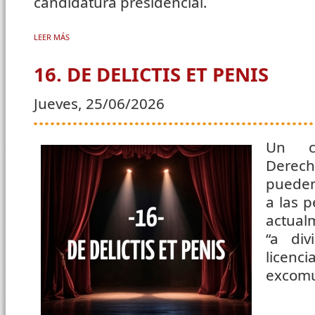
candidatura presidencial.
LEER MÁS
SOBRE 17. DE MINISTRO DE ESTADO A MINISTRO DE DIOS
16. DE DELICTIS ET PENIS
Jueves, 25/06/2026
Un ca
Derech
pueden
a las 
actual
“a div
lice
excom