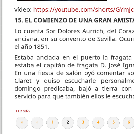
vídeo:
https://youtube.com/shorts/GYmJc
15. EL COMIENZO DE UNA GRAN AMIST
Lo cuenta Sor Dolores Aurrich, del Cora
anciana, en su convento de Sevilla. Ocu
el año 1851.
Estaba anclada en el puerto la fragat
estaba el capitán de fragata D. José Ign
En una fiesta de salón oyó comentar so
Claret y quiso escucharle personalm
domingo predicaba, bajó a tierra con 
servicio para que también ellos le escuc
LEER MÁS
SOBRE 15. EL COMIENZO DE UNA GRAN AMISTAD
«
‹
1
2
3
4
5
6
Páginas