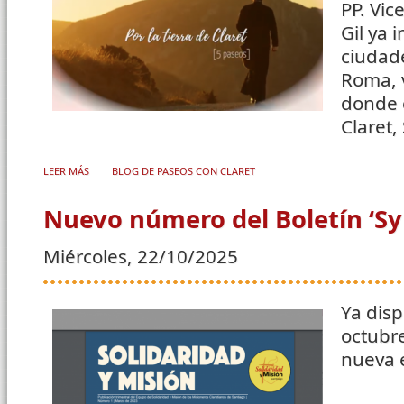
PP. Vic
Gil ya 
ciudad
Roma, v
donde 
Claret,
LEER MÁS
SOBRE PRIMER PASEO POR LAS TIERRAS DE CLARET: SALLENT
BLOG DE PASEOS CON CLARET
Nuevo número del Boletín ‘S
Miércoles, 22/10/2025
Ya dis
octubre
nueva e