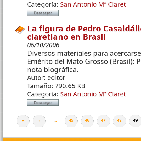
Categoría:
San Antonio Mª Claret
La figura de Pedro Casaldáli
claretiano en Brasil
06/10/2006
Diversos materiales para acercarse
Emérito del Mato Grosso (Brasil): 
nota biográfica.
Autor:
editor
Tamaño:
790.65 KB
Categoría:
San Antonio Mª Claret
«
‹
…
45
46
47
48
49
Páginas