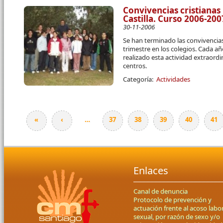
Convivencias cristianas
Castilla. Curso 2006-200
30-11-2006
Se han terminado las convivencias/
trimestre en los colegios. Cada a
realizado esta actividad extraord
centros.
Categoría:
Actividades
«
‹
…
37
38
39
40
41
Páginas
Enlaces
Canal de denuncia
Protocolo de prevención y
actuación frente al acoso labor
sexual, por razón de sexo y/o