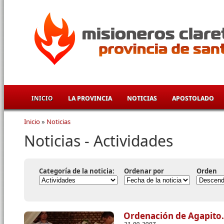
Pasar al contenido principal
INICIO
LA PROVINCIA
NOTICIAS
APOSTOLADO
Inicio
»
Noticias
Se encuentra usted aquí
Noticias - Actividades
Categoría de la noticia:
Ordenar por
Orden
Ordenación de Agapito