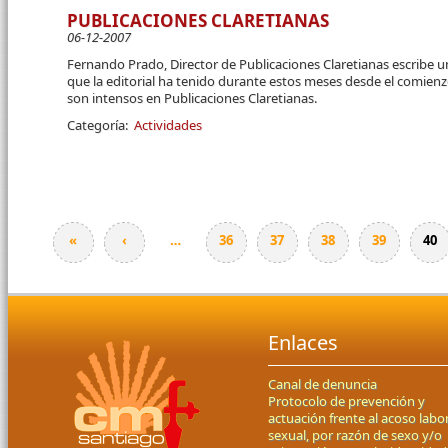
PUBLICACIONES CLARETIANAS
06-12-2007
Fernando Prado, Director de Publicaciones Claretianas escribe u
que la editorial ha tenido durante estos meses desde el comien
son intensos en Publicaciones Claretianas.
Categoría:
Actividades
«
‹
…
36
37
38
39
40
Páginas
Enlaces
Canal de denuncia
Protocolo de prevención y
actuación frente al acoso labor
sexual, por razón de sexo y/o