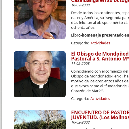
Casaldáliga en su octo
16-02-2008
Desde todos los continentes, espe
nacer y América, su “segunda patr
días felicitan al obispo emérito c
ochenta años.
Libro-homenaje presentado e
Categoría:
Actividades
El Obispo de Mondoñedo
Pastoral a S. Antonio Mª
11-02-2008
Coincidiendo con el comienzo de
Obispo de Mondoñedo-Ferrol, ha 
motivo de los doscientos años del
que evoca como el “fundador de l
Corazón de María”.
Categoría:
Actividades
ENCUENTRO DE PASTOR
JUVENTUD. (Los Molino
10-02-2008