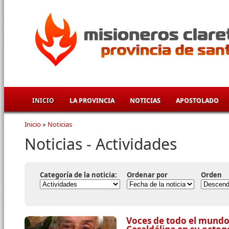
Pasar al contenido principal
INICIO
LA PROVINCIA
NOTICIAS
APOSTOLADO
Inicio
»
Noticias
Se encuentra usted aquí
Noticias - Actividades
Categoría de la noticia:
Ordenar por
Orden
Voces de todo el mundo 