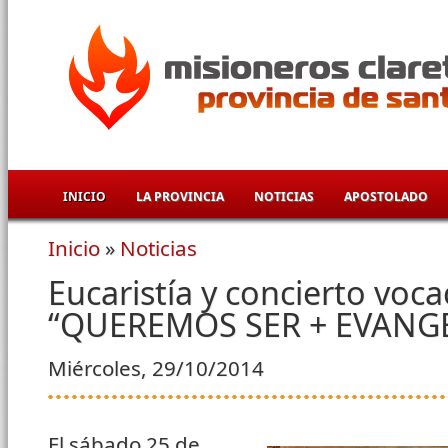
Pasar al contenido principal
INICIO
LA PROVINCIA
NOTICIAS
APOSTOLADO
Inicio
»
Noticias
Se encuentra usted aquí
Eucaristía y concierto voca
“QUEREMOS SER + EVANG
Miércoles, 29/10/2014
El sábado 25 de