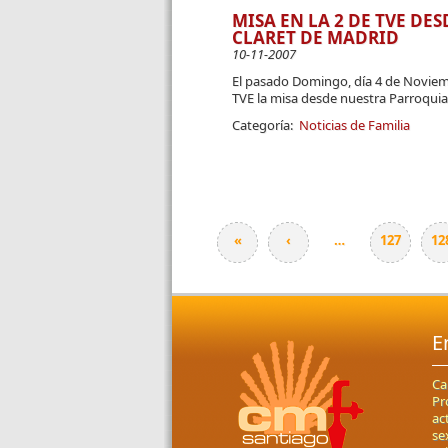
MISA EN LA 2 DE TVE D
CLARET DE MADRID
10-11-2007
El pasado Domingo, día 4 de Noviemb
TVE la misa desde nuestra Parroquia
Categoría:
Noticias de Familia
«
‹
…
127
12
Páginas
E
Ca
Pr
ac
se