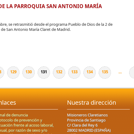
ESDE LA PARROQUIA SAN ANTONIO MARÍA
re, se retrasmitió desde el programa Pueblo de Dios de la 2 de
 de San Antonio María Claret de Madrid.
8
129
130
131
132
133
134
135
…
nlaces
Nuestra dirección
nal de denuncia
Misioneros Claretianos
otocolo de prevención y
Provincia de Santiago
tuación frente al acoso laboral,
C/ Clara del Rey 6
xual, por razón de sexo y/o
28002 MADRID (ESPAÑA)