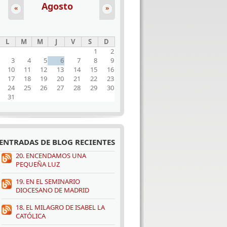
Agosto
«
»
L
M
M
J
V
S
D
1
2
3
4
5
6
7
8
9
10
11
12
13
14
15
16
17
18
19
20
21
22
23
24
25
26
27
28
29
30
31
ENTRADAS DE BLOG RECIENTES
20. ENCENDAMOS UNA
PEQUEÑA LUZ
19. EN EL SEMINARIO
DIOCESANO DE MADRID
18. EL MILAGRO DE ISABEL LA
CATÓLICA