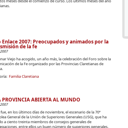
estos meses desde el comienzo de curso. Los últimos meses del año
ianas.
 Enlace 2007: Preocupados y animados por la
smisión de la fe
-2007
ar Viejo ha acogido, un año más, la celebración del Foro sobre la
cación de la Fe organizado por las Provincias Claretianas de
a.
oría:
Familia Claretiana
 PROVINCIA ABIERTA AL MUNDO
-2007
ue, en los últimos días de noviembre, el escenario de la 70ª
lea General de la Unión de Superiores Generales (USG), que ha
do a ciento treinta miembros de consejos generales de
egaciones, entre ellos un buen número de superiores generales.