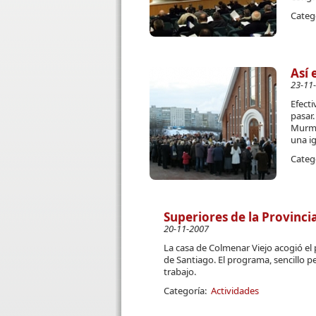
Categ
Así 
23-11
Efecti
pasar
Murma
una ig
Categ
Superiores de la Provinci
20-11-2007
La casa de Colmenar Viejo acogió el 
de Santiago. El programa, sencillo p
trabajo.
Categoría:
Actividades