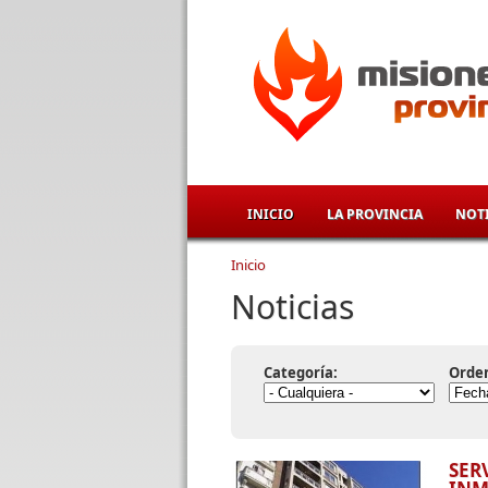
Pasar al contenido principal
INICIO
LA PROVINCIA
NOTI
Inicio
Se encuentra usted aqu
Noticias
Categoría:
Orde
SER