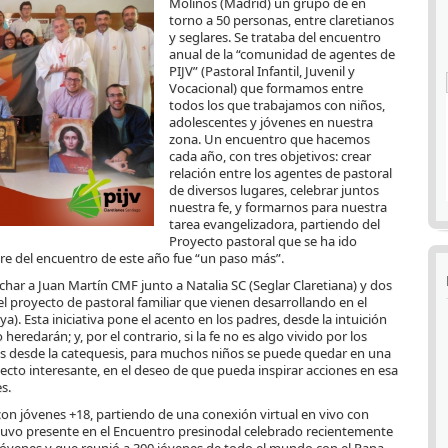
Molinos (Madrid) un grupo de en
torno a 50 personas, entre claretianos
y seglares. Se trataba del encuentro
anual de la “comunidad de agentes de
PIJV” (Pastoral Infantil, Juvenil y
Vocacional) que formamos entre
todos los que trabajamos con niños,
adolescentes y jóvenes en nuestra
zona. Un encuentro que hacemos
cada año, con tres objetivos: crear
relación entre los agentes de pastoral
de diversos lugares, celebrar juntos
nuestra fe, y formarnos para nuestra
tarea evangelizadora, partiendo del
Proyecto pastoral que se ha ido
re del encuentro de este año fue “un paso más”.
char a Juan Martín CMF junto a Natalia SC (Seglar Claretiana) y dos
el proyecto de pastoral familiar que vienen desarrollando en el
ya). Esta iniciativa pone el acento en los padres, desde la intuición
 heredarán; y, por el contrario, si la fe no es algo vivido por los
desde la catequesis, para muchos niños se puede quedar en una
cto interesante, en el deseo de que pueda inspirar acciones en esa
s.
on jóvenes +18, partiendo de una conexión virtual en vivo con
stuvo presente en el Encuentro presinodal celebrado recientemente