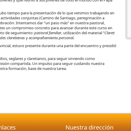
óvenes y que reunió a 300 jóvenes de todo el mundo con el Papa
ubo tiempo para la presentación de lo que venimos trabajando en
as actividades conjuntas (Camino de Santiago, peregrinación a
elebración. Intentamos dar “un paso más” en nuestra pastoral,
entes un compromiso concreto para avanzar durante este curso en
eto de seguimiento:
pastoral familiar
, utilización del material “
Claret:
des claretianas
y
acompañamiento personal
.
ovincial, estuvo presente durante una parte del encuentro y presidió
os, seglares y claretianos, para seguir sirviendo como
misión compartida. Un impulso para seguir cuidando nuestra
estra formación, base de nuestra tarea.
nlaces
Nuestra dirección