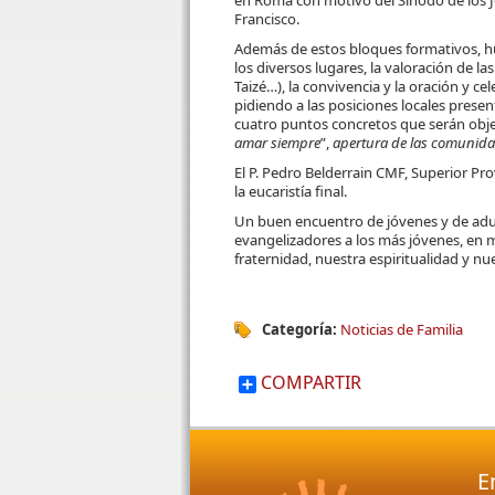
en Roma con motivo del Sínodo de los J
Francisco.
Además de estos bloques formativos, h
los diversos lugares, la valoración de l
Taizé…), la convivencia y la oración y c
pidiendo a las posiciones locales pres
cuatro puntos concretos que serán obj
amar siempre
”,
apertura de las comunida
El P. Pedro Belderrain CMF, Superior Pr
la eucaristía final.
Un buen encuentro de jóvenes y de adult
evangelizadores a los más jóvenes, en 
fraternidad, nuestra espiritualidad y nu
Categoría:
Noticias de Familia
COMPARTIR
E