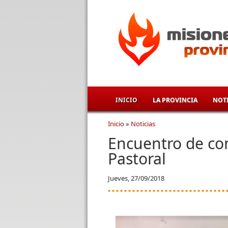
Pasar al contenido principal
INICIO
LA PROVINCIA
NOTI
Inicio
»
Noticias
Se encuentra usted aqu
Encuentro de co
Pastoral
Jueves, 27/09/2018