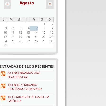
Agosto
«
»
L
M
M
J
V
S
D
1
2
3
4
5
6
7
8
9
10
11
12
13
14
15
16
17
18
19
20
21
22
23
24
25
26
27
28
29
30
31
ENTRADAS DE BLOG RECIENTES
20. ENCENDAMOS UNA
PEQUEÑA LUZ
19. EN EL SEMINARIO
DIOCESANO DE MADRID
18. EL MILAGRO DE ISABEL LA
CATÓLICA